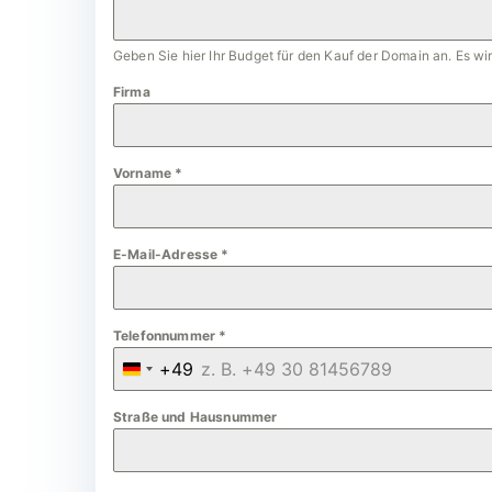
Geben Sie hier Ihr Budget für den Kauf der Domain an. Es w
Firma
Vorname
*
E-Mail-Adresse
*
Telefonnummer
*
+49
G
e
Straße und Hausnummer
r
m