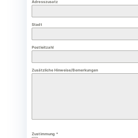
Adresszusatz
a
n
y
Stadt
+
4
9
Postleitzahl
Zusätzliche Hinweise/Bemerkungen
Zustimmung
*