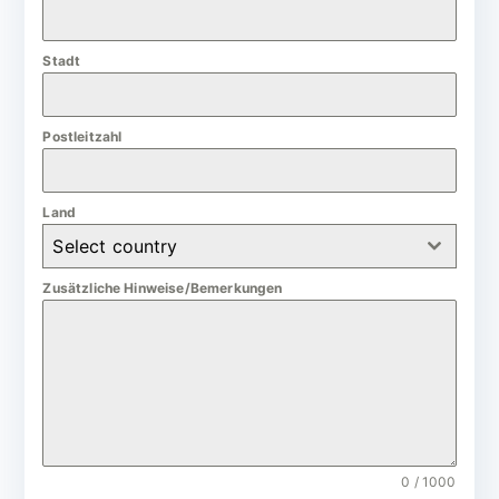
a
n
Stadt
y
+
4
Postleitzahl
9
Land
Select country
Zusätzliche Hinweise/Bemerkungen
0 / 1000