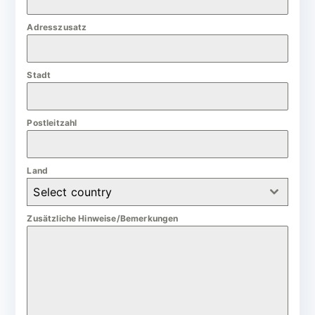
m
Adresszusatz
a
n
Stadt
y
+
4
Postleitzahl
9
Land
Select country
Zusätzliche Hinweise/Bemerkungen