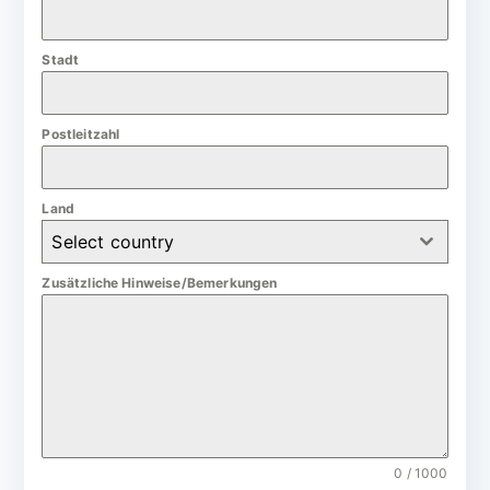
a
n
Stadt
y
+
4
Postleitzahl
9
Land
Select country
Zusätzliche Hinweise/Bemerkungen
0 / 1000