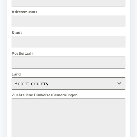
m
Adresszusatz
a
n
Stadt
y
+
4
Postleitzahl
9
Land
Select country
Zusätzliche Hinweise/Bemerkungen