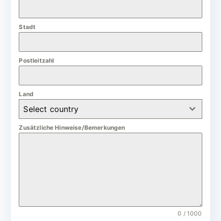
a
n
Stadt
y
+
4
Postleitzahl
9
Land
Select country
Zusätzliche Hinweise/Bemerkungen
0 / 1000