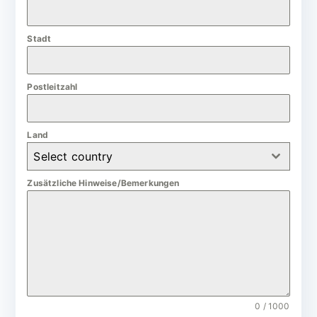
a
n
Stadt
y
+
4
Postleitzahl
9
Land
Select country
Zusätzliche Hinweise/Bemerkungen
0 / 1000