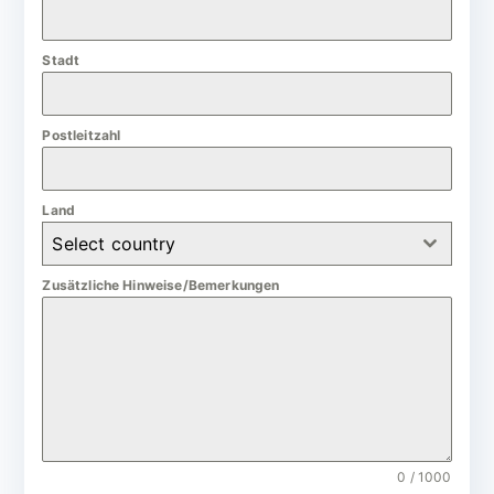
a
n
Stadt
y
+
4
Postleitzahl
9
Land
Select country
Zusätzliche Hinweise/Bemerkungen
0 / 1000