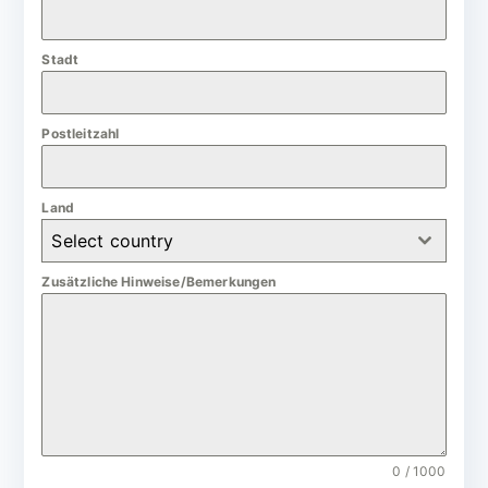
a
n
Stadt
y
+
4
Postleitzahl
9
Land
Select country
Zusätzliche Hinweise/Bemerkungen
0 / 1000