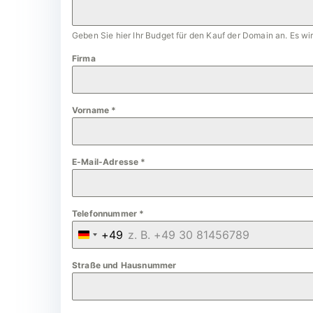
Geben Sie hier Ihr Budget für den Kauf der Domain an. Es w
Firma
Vorname
*
E-Mail-Adresse
*
Telefonnummer
*
+49
G
e
Straße und Hausnummer
r
m