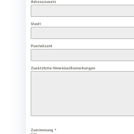
Adresszusatz
a
n
y
Stadt
+
4
9
Postleitzahl
Zusätzliche Hinweise/Bemerkungen
Zustimmung
*