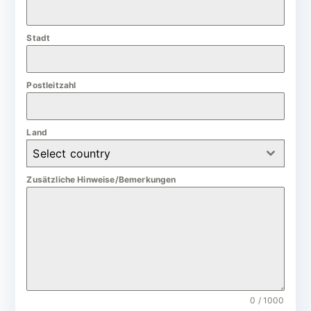
a
n
Stadt
y
+
4
Postleitzahl
9
Land
Select country
Zusätzliche Hinweise/Bemerkungen
0 / 1000