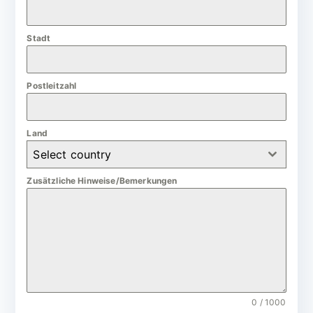
a
n
Stadt
y
+
4
Postleitzahl
9
Land
Select country
Zusätzliche Hinweise/Bemerkungen
0 / 1000