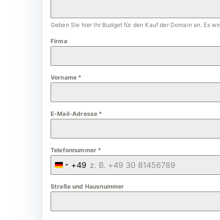
Geben Sie hier Ihr Budget für den Kauf der Domain an. Es w
Firma
Vorname
*
E-Mail-Adresse
*
Telefonnummer
*
+49
G
e
Straße und Hausnummer
r
m