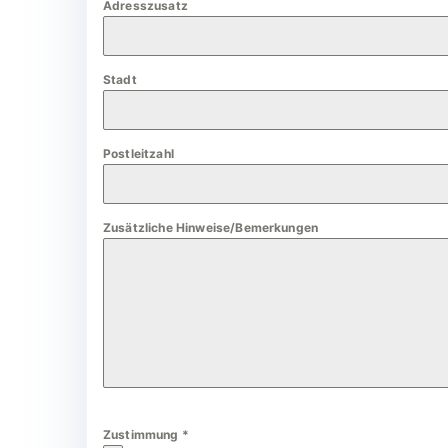
Adresszusatz
a
n
y
Stadt
+
4
9
Postleitzahl
Zusätzliche Hinweise/Bemerkungen
Zustimmung
*