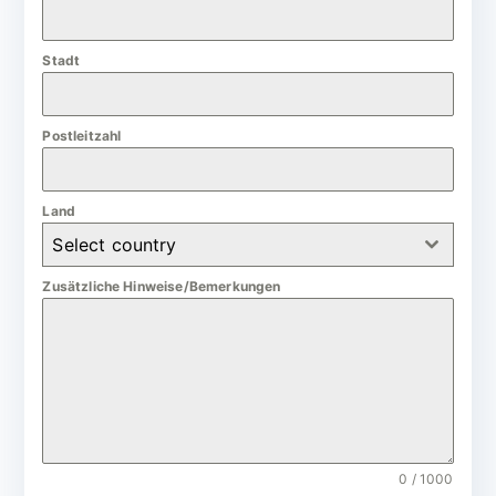
a
n
Stadt
y
+
4
Postleitzahl
9
Land
Select country
Zusätzliche Hinweise/Bemerkungen
0 / 1000