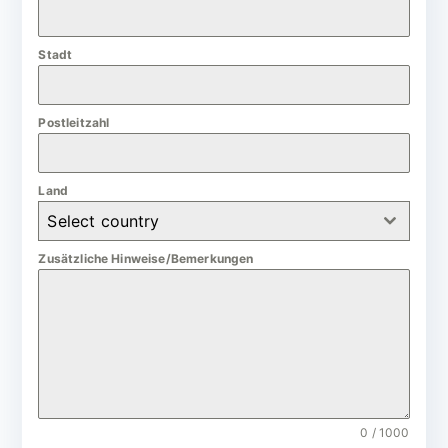
a
n
Stadt
y
+
4
Postleitzahl
9
Land
Select country
Zusätzliche Hinweise/Bemerkungen
0 / 1000