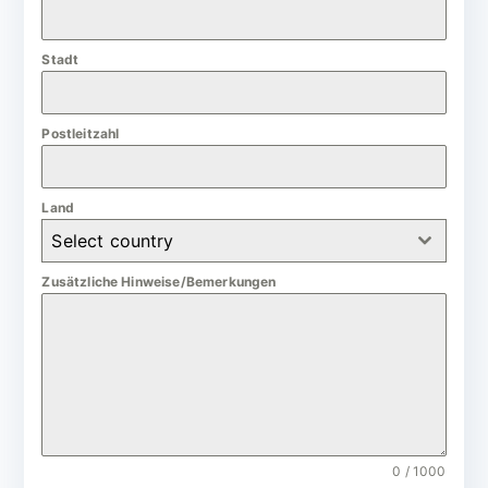
a
n
Stadt
y
+
4
Postleitzahl
9
Land
Select country
Zusätzliche Hinweise/Bemerkungen
0 / 1000