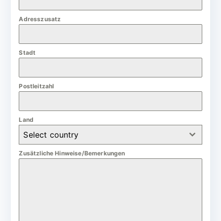
m
Adresszusatz
a
n
Stadt
y
+
4
Postleitzahl
9
Land
Select country
Zusätzliche Hinweise/Bemerkungen