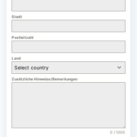
a
n
Stadt
y
+
4
Postleitzahl
9
Land
Select country
Zusätzliche Hinweise/Bemerkungen
0 / 1000