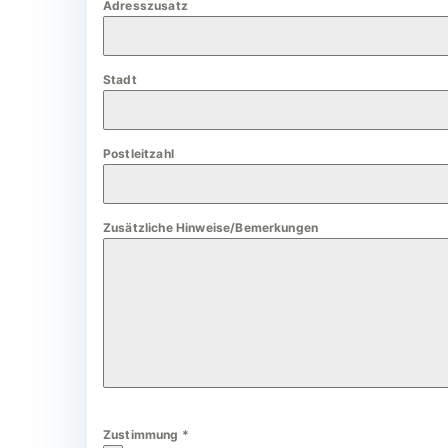
Adresszusatz
a
n
y
Stadt
+
4
9
Postleitzahl
Zusätzliche Hinweise/Bemerkungen
Zustimmung
*