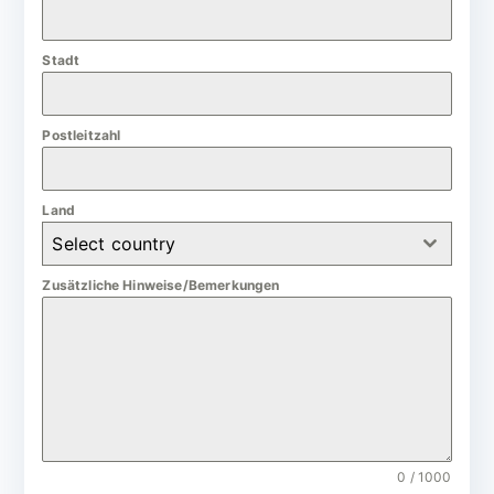
a
n
Stadt
y
+
4
Postleitzahl
9
Land
Select country
Zusätzliche Hinweise/Bemerkungen
0 / 1000