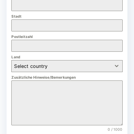
a
n
Stadt
y
+
4
Postleitzahl
9
Land
Select country
Zusätzliche Hinweise/Bemerkungen
0 / 1000