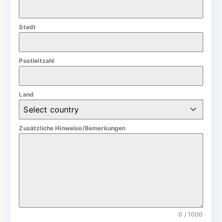
a
n
Stadt
y
+
4
Postleitzahl
9
Land
Select country
Zusätzliche Hinweise/Bemerkungen
0 / 1000