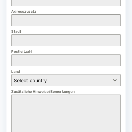
m
Adresszusatz
a
n
Stadt
y
+
4
Postleitzahl
9
Land
Select country
Zusätzliche Hinweise/Bemerkungen