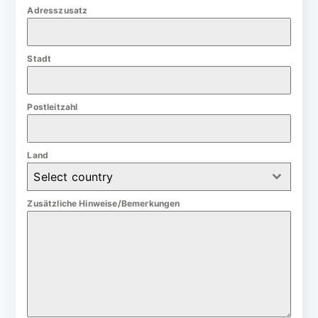
m
Adresszusatz
a
n
Stadt
y
+
4
Postleitzahl
9
Land
Select country
Zusätzliche Hinweise/Bemerkungen