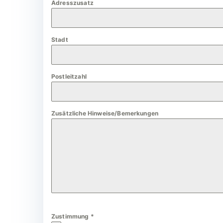
Adresszusatz
a
n
y
Stadt
+
4
9
Postleitzahl
Zusätzliche Hinweise/Bemerkungen
Zustimmung
*