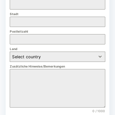
a
n
Stadt
y
+
4
Postleitzahl
9
Land
Select country
Zusätzliche Hinweise/Bemerkungen
0 / 1000