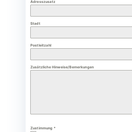
Adresszusatz
a
n
y
Stadt
+
4
9
Postleitzahl
Zusätzliche Hinweise/Bemerkungen
Zustimmung
*