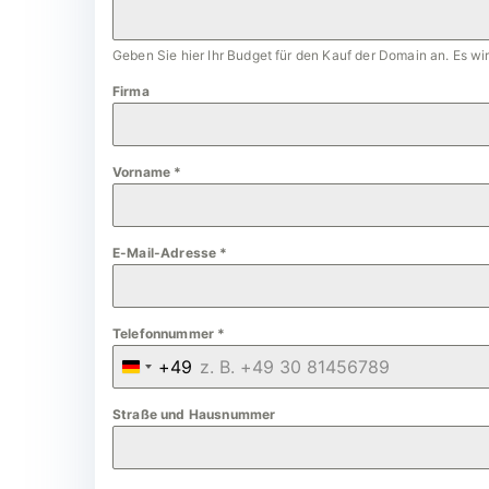
Geben Sie hier Ihr Budget für den Kauf der Domain an. Es w
Firma
Vorname
*
E-Mail-Adresse
*
Telefonnummer
*
+49
G
e
Straße und Hausnummer
r
m