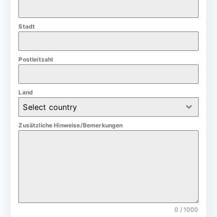
a
n
Stadt
y
+
4
Postleitzahl
9
Land
Select country
Zusätzliche Hinweise/Bemerkungen
0 / 1000