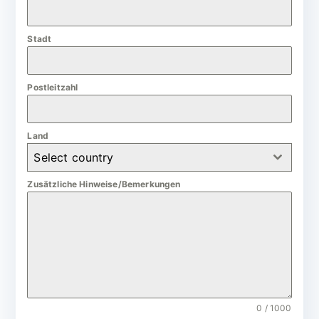
a
n
Stadt
y
+
4
Postleitzahl
9
Land
Select country
Zusätzliche Hinweise/Bemerkungen
0 / 1000