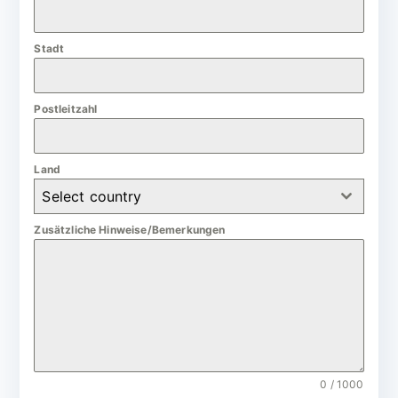
a
n
Stadt
y
+
4
Postleitzahl
9
Land
Select country
Zusätzliche Hinweise/Bemerkungen
0 / 1000