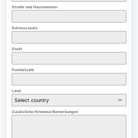
e
Straße und Hausnummer
r
m
Adresszusatz
a
n
Stadt
y
+
4
Postleitzahl
9
Land
Select country
Zusätzliche Hinweise/Bemerkungen