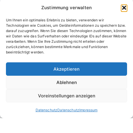
Zustimmung verwalten
Um Ihnen ein optimales Erlebnis zu bieten, verwenden wir
Technologien wie Cookies, um Geräteinformationen zu speichern bzw.
darauf zuzugreifen. Wenn Sie diesen Technologien zustimmen, können
wir Daten wie das Surfverhalten oder eindeutige IDs auf dieser Website
verarbeiten. Wenn Sie Ihre Zustimmung nicht erteilen oder
zurückziehen, können bestimmte Merkmale und Funktionen
Domainvergabestelle.de
beeinträchtigt werden.
Domains vom Domainfachmann
Akzeptieren
E-Mail:
willkommen@domainvergabestelle.de
Ablehnen
Impressum
Datenschutz
Cookie-Richtlinie (EU)
AVB – Allgemeine Verkaufsbedingungen
Voreinstellungen anzeigen
Copyright © 2026 by Domainvergabestelle.de
Datenschutz
Datenschutz
Impressum