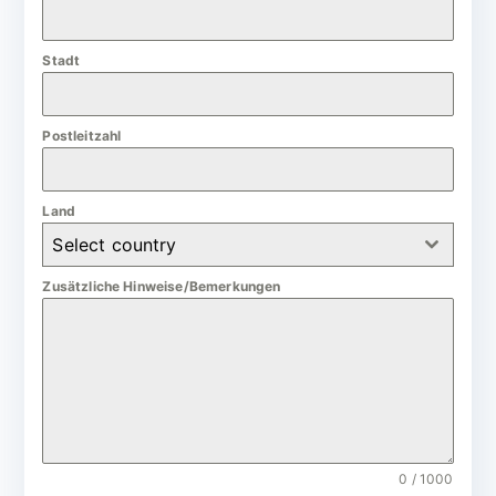
a
n
Stadt
y
+
4
Postleitzahl
9
Land
Select country
Zusätzliche Hinweise/Bemerkungen
0 / 1000