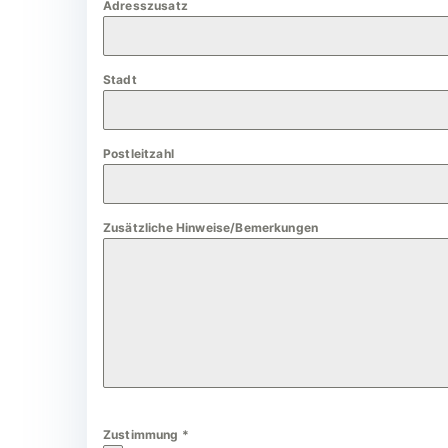
Adresszusatz
a
n
y
Stadt
+
4
9
Postleitzahl
Zusätzliche Hinweise/Bemerkungen
Zustimmung
*