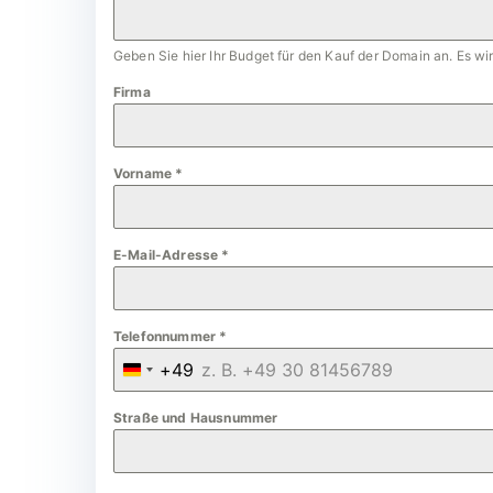
Geben Sie hier Ihr Budget für den Kauf der Domain an. Es w
Firma
Vorname
*
E-Mail-Adresse
*
Telefonnummer
*
+49
G
e
Straße und Hausnummer
r
m