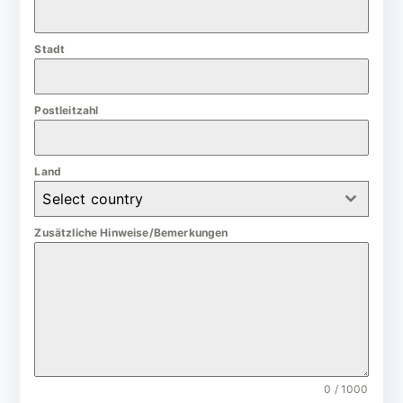
a
n
Stadt
y
+
4
Postleitzahl
9
Land
Select country
Zusätzliche Hinweise/Bemerkungen
0 / 1000