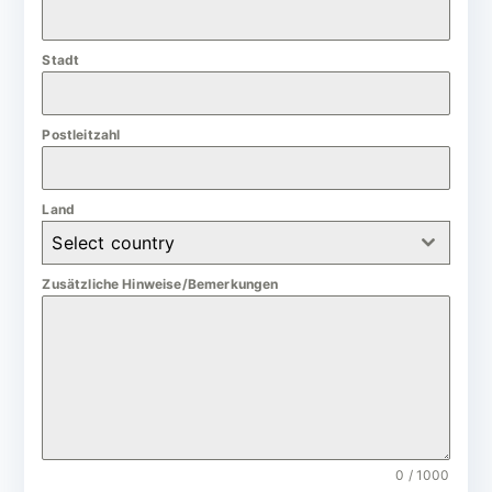
a
n
Stadt
y
+
4
Postleitzahl
9
Land
Select country
Zusätzliche Hinweise/Bemerkungen
0 / 1000