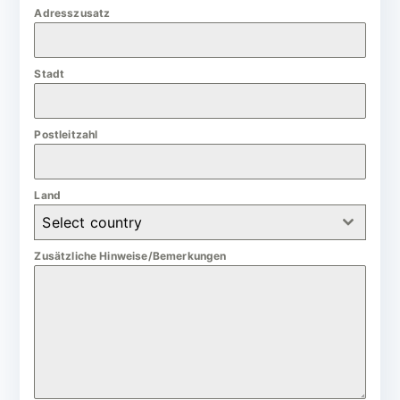
m
Adresszusatz
a
n
Stadt
y
+
4
Postleitzahl
9
Land
Select country
Zusätzliche Hinweise/Bemerkungen