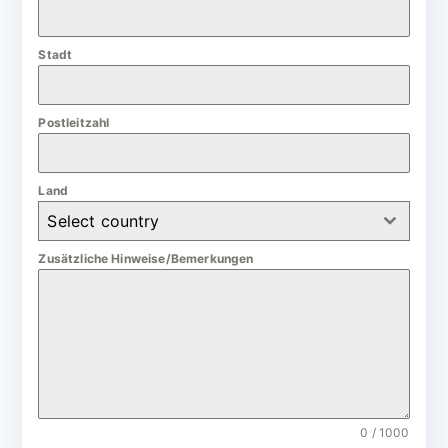
a
n
Stadt
y
+
4
Postleitzahl
9
Land
Select country
Zusätzliche Hinweise/Bemerkungen
0 / 1000