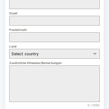
a
n
Stadt
y
+
4
Postleitzahl
9
Land
Select country
Zusätzliche Hinweise/Bemerkungen
0 / 1000