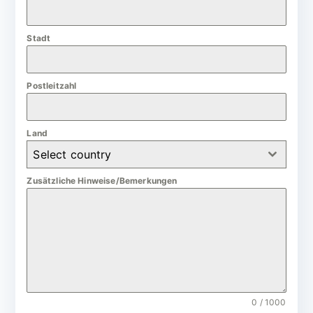
a
n
Stadt
y
+
4
Postleitzahl
9
Land
Select country
Zusätzliche Hinweise/Bemerkungen
0 / 1000