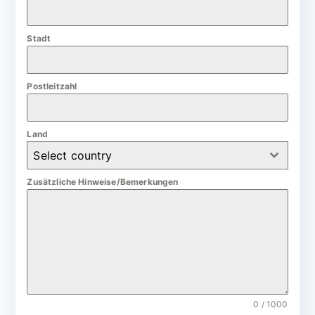
a
n
Stadt
y
+
4
Postleitzahl
9
Land
Select country
Zusätzliche Hinweise/Bemerkungen
0 / 1000