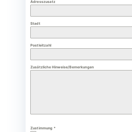
Adresszusatz
a
n
y
Stadt
+
4
9
Postleitzahl
Zusätzliche Hinweise/Bemerkungen
Zustimmung
*