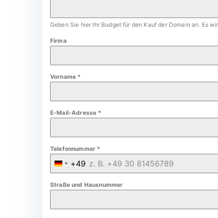
Geben Sie hier Ihr Budget für den Kauf der Domain an. Es w
Firma
Vorname
*
E-Mail-Adresse
*
Telefonnummer
*
+49
G
e
Straße und Hausnummer
r
m