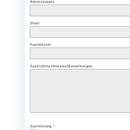
Adresszusatz
a
n
y
Stadt
+
4
9
Postleitzahl
Zusätzliche Hinweise/Bemerkungen
Zustimmung
*