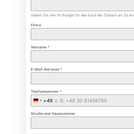
Geben Sie hier Ihr Budget für den Kauf der Domain an. Es w
Firma
Vorname
*
E-Mail-Adresse
*
Telefonnummer
*
+49
G
e
Straße und Hausnummer
r
m