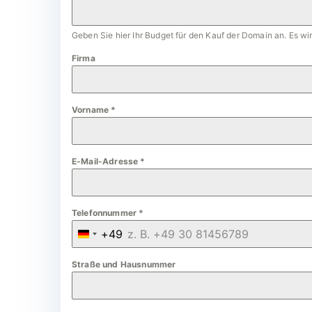
Geben Sie hier Ihr Budget für den Kauf der Domain an. Es w
Firma
Vorname
*
E-Mail-Adresse
*
Telefonnummer
*
+49
G
e
Straße und Hausnummer
r
m