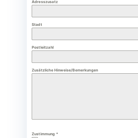
Adresszusatz
a
n
y
Stadt
+
4
9
Postleitzahl
Zusätzliche Hinweise/Bemerkungen
Zustimmung
*