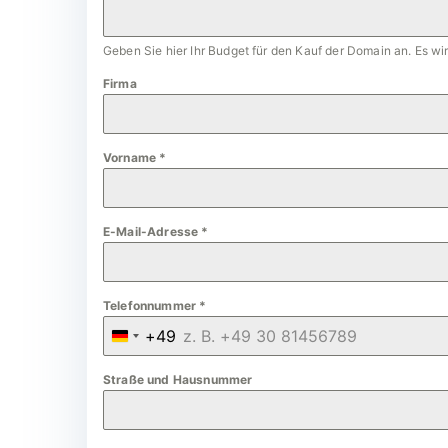
Geben Sie hier Ihr Budget für den Kauf der Domain an. Es w
Firma
Vorname
*
E-Mail-Adresse
*
Telefonnummer
*
+49
G
e
Straße und Hausnummer
r
m