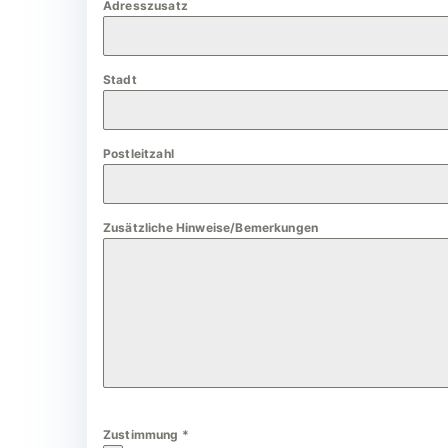
Adresszusatz
a
n
y
Stadt
+
4
9
Postleitzahl
Zusätzliche Hinweise/Bemerkungen
Zustimmung
*