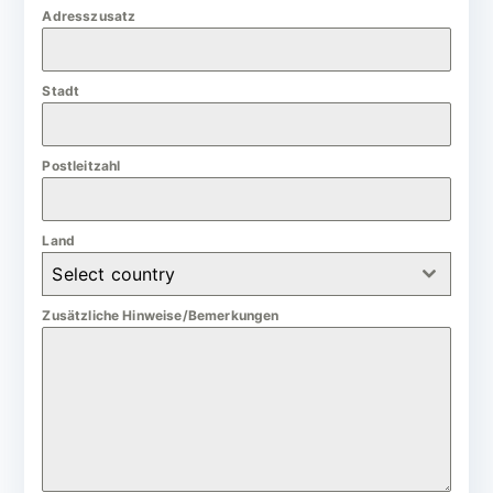
m
Adresszusatz
a
n
Stadt
y
+
4
Postleitzahl
9
Land
Select country
Zusätzliche Hinweise/Bemerkungen