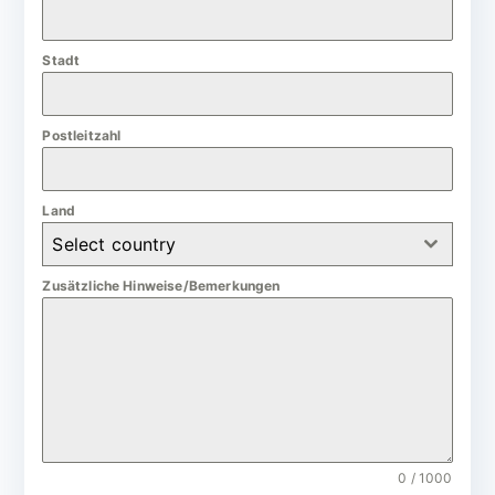
a
n
Stadt
y
+
4
Postleitzahl
9
Land
Select country
Zusätzliche Hinweise/Bemerkungen
0 / 1000