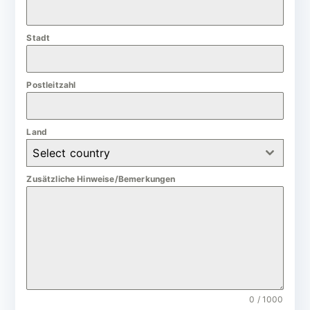
a
n
Stadt
y
+
4
Postleitzahl
9
Land
Select country
Zusätzliche Hinweise/Bemerkungen
0 / 1000