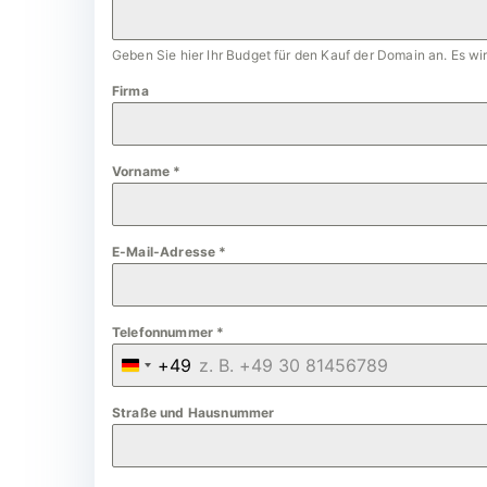
Geben Sie hier Ihr Budget für den Kauf der Domain an. Es w
Firma
Vorname
*
E-Mail-Adresse
*
Telefonnummer
*
+49
G
e
Straße und Hausnummer
r
m