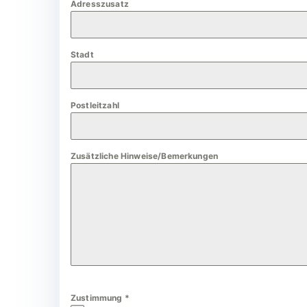
Adresszusatz
a
n
y
Stadt
+
4
9
Postleitzahl
Zusätzliche Hinweise/Bemerkungen
Zustimmung
*