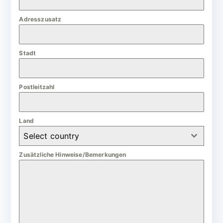
m
Adresszusatz
a
n
Stadt
y
+
4
Postleitzahl
9
Land
Select country
Zusätzliche Hinweise/Bemerkungen