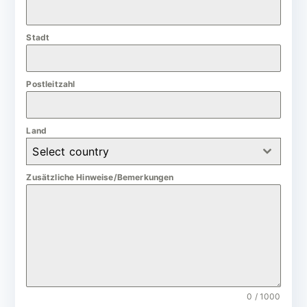
a
n
Stadt
y
+
4
Postleitzahl
9
Land
Select country
Zusätzliche Hinweise/Bemerkungen
0 / 1000